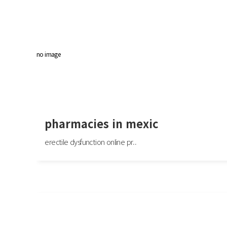
no image
pharmacies in mexic
erectile dysfunction online pr..
pharmacies in mexic
erectile dysfunction online prescription: Cheap ED pills online - online ed med
ttps://edpillpharmacy.store/# ge..