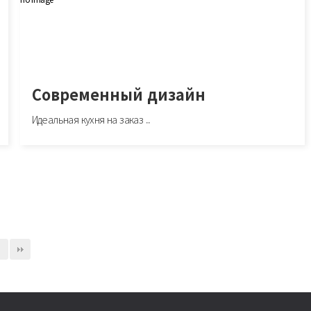
Современный дизайн
Идеальная кухня на заказ ..
Современный дизайн
//
Идеальная кухня на заказ для вашего дома https://kuhnyaykuhnyayfabrika.ru/!