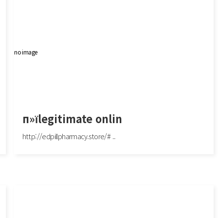
no image
п»їlegitimate onlin
http://edpillpharmacy.store/# ..
п»їlegitimate onlin
 и
http://edpillpharmacy.store/# cost of ed meds