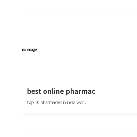
Идеальная кухня на заказ для вашего дома https://kuhnyaykuhnyayfabrik
no image
best online pharmac
top 10 pharmacies in india wor..
best online pharmac
top 10 pharmacies in india world pharmacy india or best india pharmacy ht
se.google.jo/url?sa=t&url=https://indi..