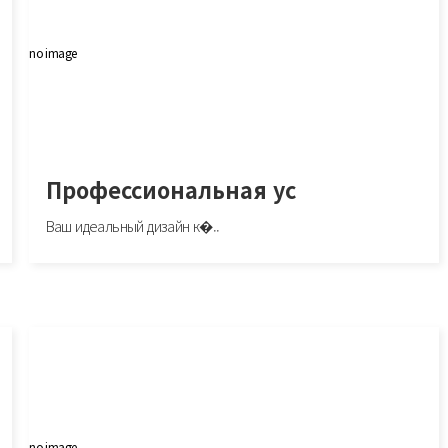
no image
Профессиональная ус
Ваш идеальный дизайн к�..
Профессиональная ус
pre
Ваш идеальный дизайн кухни https://kuhnyaekuhnyaafabrika.ru/.
no image