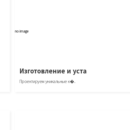
no image
Изготовление и уста
Проектируем уникальные к�..
Изготовление и уста
icine h
Проектируем уникальные кухни, которые соответствуют вашим желаниям
потребностям https://kuhny..