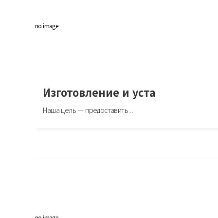
no image
Изготовление и уста
Наша цель — предоставить ..
Изготовление и уста
Наша цель — предоставить вам не просто кухню, а настоящее произв
искусства, которое будет радо�..
no image