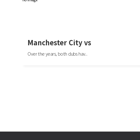
Manchester City vs
Over the years, both clubs hav..
Manchester City vs
Over the years, both clubs have experienced various successes. Manchester Un
ominated English football in the 1990s..
음
이전
다음
맨끝