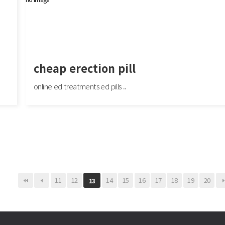
cheap erection pill
online ed treatments ed pills ..
cheap erection pill
ited d
online ed treatments ed pills cheap or online erectile dysfunction medication http:
www.gaztebizz.eus/redireccion.asp..
11
12
14
15
16
17
18
19
20
13