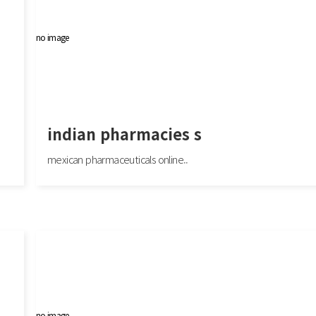
no image
indian pharmacies s
mexican pharmaceuticals online..
indian pharmacies s
едение
mexican pharmaceuticals online: Mexico pharmacy online - mexico pharmacies 
scription drugs https://indiapharmacy.sho..
no image