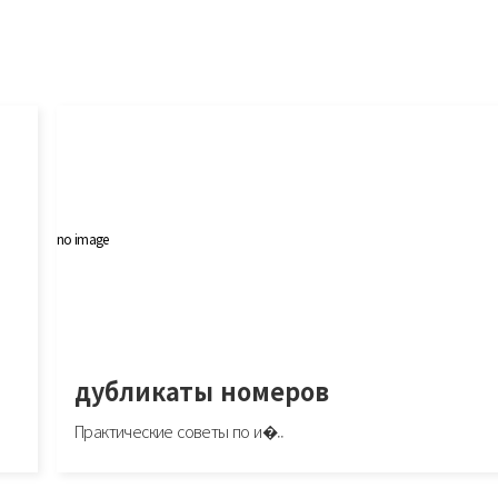
no image
дубликаты номеров
Практические советы по и�..
дубликаты номеров