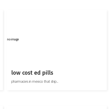
 н
Мы — команда профессионалов, занимающаяся созданием и установкой ку
хонь https://fabrikaofabrikaok..
no image
low cost ed pills
pharmacies in mexico that ship..
low cost ed pills
de
pharmacies in mexico that ship to usa: mexico pharmacy win - reputable mexican
pharmacies online