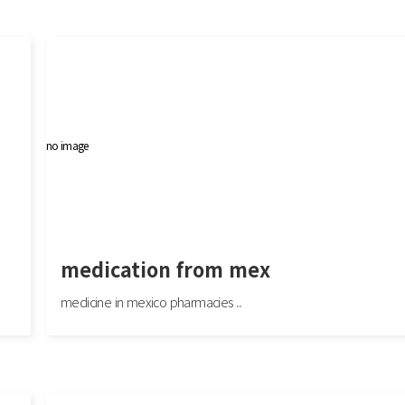
a.ru/!
Практические советы по избеганию дубликатов номеров, Как определить
аличие дубликатов номеров в вашей ..
no image
medication from mex
medicine in mexico pharmacies ..
medication from mex
tps://c
medicine in mexico pharmacies mexican pharmaceuticals online or mexican bor
r pharmacies shipping to usa http://www.f..