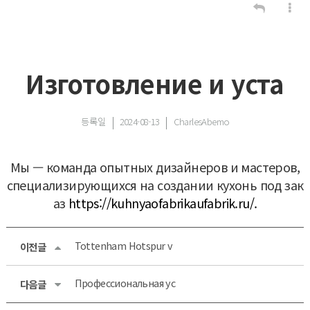
Изготовление и уста
등록일
2024-08-13
CharlesAbemo
Мы — команда опытных дизайнеров и мастеров,
специализирующихся на создании кухонь под зак
аз
https://kuhnyaofabrikaufabrik.ru/.
Tottenham Hotspur v
이전글
Профессиональная ус
다음글