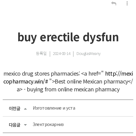
buy erectile dysfun
등록일
2024-08-14
DouglasMeany
mexico drug stores pharmacies: <a href="
http://mexi
copharmacy.win/#
">Best online Mexican pharmacy</
a> - buying from online mexican pharmacy
Изготовление и уста
이전글
Электрокарниз
다음글