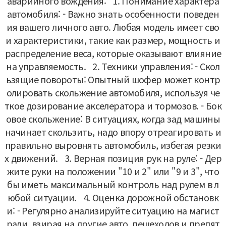
аварийного вождения:
1. Понимание характера
автомобиля:
- Важно знать особенности поведен
ия вашего личного авто. Любая модель имеет сво
и характеристики, такие как размер, мощность и
распределение веса, которые оказывают влияние
на управляемость.
2. Техники управления:
- Скол
ьзящие повороты: Опытный шофер может контр
олировать скольжение автомобиля, используя че
ткое дозирование акселератора и тормозов.
- Бок
овое скольжение: В ситуациях, когда зад машины
начинает скользить, надо впору отреагировать и
правильно выровнять автомобиль, избегая резки
х движений.
3. Верная позиция рук на руле:
- Дер
жите руки на положении "10 и 2" или "9 и 3", что
бы иметь максимальный контроль над рулем в л
юбой ситуации.
4. Оценка дорожной обстановк
и:
- Регулярно анализируйте ситуацию на магист
рали, взирая на другие авто, пешеходов и препят