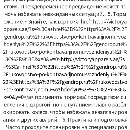
ствия. Преждевременное предвидение может по
мочь избежать неожиданных ситуаций.
5. Торм
ожение:
- Знайте, как верно <a href=http://victorya
pparels.ae/?s=%3Ca+href%3D%22https%3A%2F%2F
gendrop.ru%2Frukovodstvo-po-kontravarijnomu-voz
hdeniyu%2F%22%3Ehttps%3A%2F%2Fgendrop.ru%
2Frukovodstvo-po-kontravarijnomu-vozhdeniyu%2F%
3C%2Fa%3E&x=0&y=0>
http://victoryapparels.ae/?s
=%3Ca+href%3D%22https%3A%2F%2Fgendrop.ru%
2Frukovodstvo-po-kontravarijnomu-vozhdeniyu%2F%
22%3Ehttps%3A%2F%2Fgendrop.ru%2Frukovodstvo
-po-kontravarijnomu-vozhdeniyu%2F%3C%2Fa%3E&
x=0&y=0
</a> применять тормоза: посредством сц
епления с дорогой, но не путанием. Главно разбл
окировать колеса, чтобы избежать аквапланиров
ания и других аварий.
6. Практика и подготовка:
- Часто проходите тренировки на специализиров