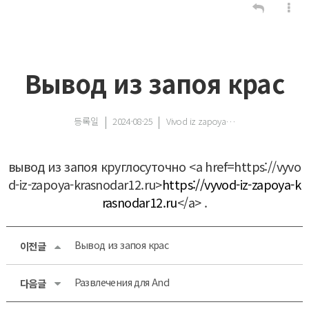
Вывод из запоя крас
등록일
2024-08-25
Vivod iz zapoya…
вывод из запоя круглосуточно <a href=https://vyvo
d-iz-zapoya-krasnodar12.ru>
https://vyvod-iz-zapoya-k
rasnodar12.ru
</a> .
Вывод из запоя крас
이전글
Развлечения для And
다음글